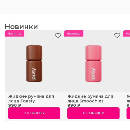
Новинки
Новинка
Новинка
Но
Жидкие румяна для
Жидкие румяна для
Ж
лица Toasty
лица Smoochies
л
990 ₽
990 ₽
9
В КОРЗИНУ
В КОРЗИНУ